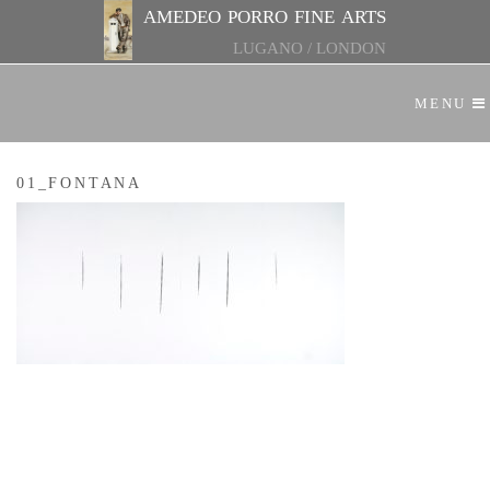
amedeo porro fine arts
LUGANO
/
LONDON
MENU
01_FONTANA